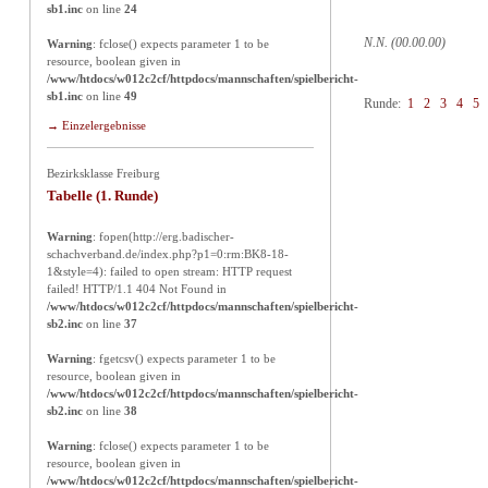
sb1.inc
on line
24
N.N. (00.00.00)
Warning
: fclose() expects parameter 1 to be
resource, boolean given in
/www/htdocs/w012c2cf/httpdocs/mannschaften/spielbericht-
sb1.inc
on line
49
Runde:
1
2
3
4
5
→ Einzelergebnisse
Bezirksklasse Freiburg
Tabelle (1. Runde)
Warning
: fopen(http://erg.badischer-
schachverband.de/index.php?p1=0:rm:BK8-18-
1&style=4): failed to open stream: HTTP request
failed! HTTP/1.1 404 Not Found in
/www/htdocs/w012c2cf/httpdocs/mannschaften/spielbericht-
sb2.inc
on line
37
Warning
: fgetcsv() expects parameter 1 to be
resource, boolean given in
/www/htdocs/w012c2cf/httpdocs/mannschaften/spielbericht-
sb2.inc
on line
38
Warning
: fclose() expects parameter 1 to be
resource, boolean given in
/www/htdocs/w012c2cf/httpdocs/mannschaften/spielbericht-