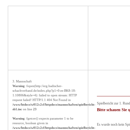
Aktuelles
3. Mannschaft
Warning
: fopen(http://erg.badischer-
schachverband.de/index.php?p1=0:ee:BK8-18-
1:10806&style=4): failed to open stream: HTTP
request failed! HTTP/1.1 404 Not Found in
Spielbericht zur 1. Run
/www/htdocs/w012c2cf/httpdocs/mannschaften/spielbericht-
sb1.inc
on line
23
Bitte schauen Sie s
Warning
: fgetcsv() expects parameter 1 to be
resource, boolean given in
Es wurde noch kein Spiel
/www/htdocs/w012c2cf/httpdocs/mannschaften/spielbericht-