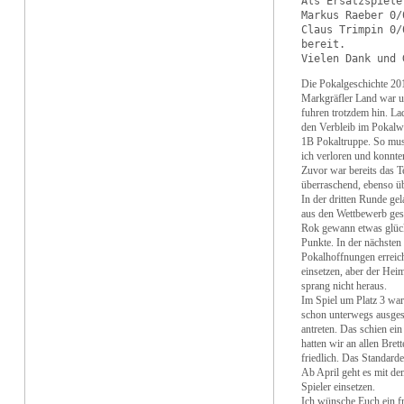
Als Ersatzspiele
Markus Raeber 0/0
Claus Trimpin 0/0
bereit.

Die Pokalgeschichte 201
Markgräfler Land war un
fuhren trotzdem hin. La
den Verbleib im Pokalw
1B Pokaltruppe. So mus
ich verloren und konnte
Zuvor war bereits das T
überraschend, ebenso üb
In der dritten Runde ge
aus den Wettbewerb ges
Rok gewann etwas glück
Punkte. In der nächsten
Pokalhoffnungen erreich
einsetzen, aber der Heim
sprang nicht heraus.
Im Spiel um Platz 3 war
schon unterwegs ausges
antreten. Das schien ei
hatten wir an allen Bre
friedlich. Das Standarde
Ab April geht es mit de
Spieler einsetzen.
Ich wünsche Euch ein fr