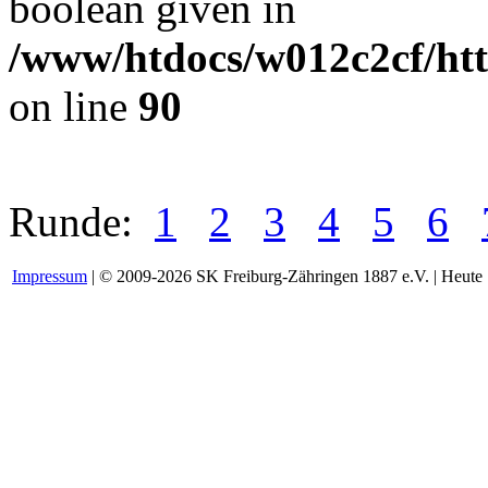
boolean given in
/www/htdocs/w012c2cf/htt
on line
90
Runde:
1
2
3
4
5
6
Impressum
| © 2009-2026 SK Freiburg-Zähringen 1887 e.V. | Heute 