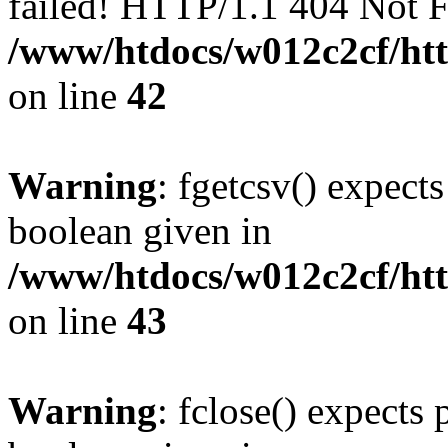
failed! HTTP/1.1 404 Not 
/www/htdocs/w012c2cf/htt
on line
42
Warning
: fgetcsv() expect
boolean given in
/www/htdocs/w012c2cf/htt
on line
43
Warning
: fclose() expects 