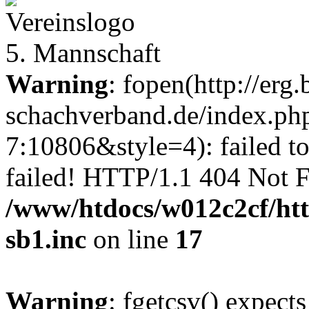
5. Mannschaft
Warning
: fopen(http://erg.
schachverband.de/index.p
7:10806&style=4): failed t
failed! HTTP/1.1 404 Not 
/www/htdocs/w012c2cf/htt
sb1.inc
on line
17
Warning
: fgetcsv() expect