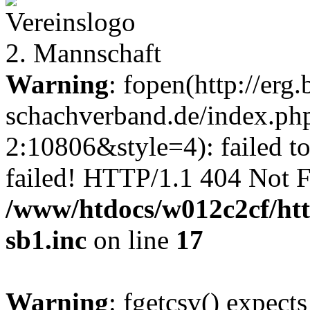
2. Mannschaft
Warning
: fopen(http://erg.
schachverband.de/index.p
2:10806&style=4): failed t
failed! HTTP/1.1 404 Not 
/www/htdocs/w012c2cf/htt
sb1.inc
on line
17
Warning
: fgetcsv() expect