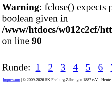
Warning
: fclose() expects 
boolean given in
/www/htdocs/w012c2cf/htt
on line
90
Runde:
1
2
3
4
5
6
Impressum
| © 2009-2026 SK Freiburg-Zähringen 1887 e.V. | Heute 